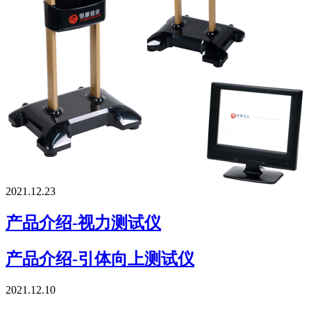
2021.12.23
产品介绍-视力测试仪
产品介绍-引体向上测试仪
2021.12.10