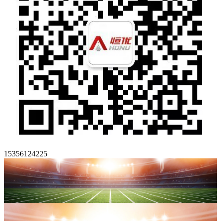
15356124225