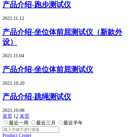
产品介绍-跑步测试仪
2021.11.12
产品介绍-坐位体前屈测试仪（新款外
设）
2021.11.04
产品介绍-坐位体前屈测试仪
2021.10.20
产品介绍-跳绳测试仪
2021.10.08
首页
1
2
末页
最近一周
最近三月
最近半年
Product Center