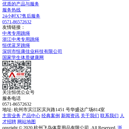
优质的产品与服务
服务热线
24小时X7售后服务
0571-86572632
友情链接：
中考专用跳绳
浙江中考专用跳绳
恒优蓝牙跳绳
深圳市恒康佳业科技有限公司
国家学生体质健康网
关注恒优公众号
服务电话
0571-86572632
地址: 杭州市滨江区滨兴路1451 号华盛达广场814室
主营业务
产品中心
经典案例
新闻资讯
关于我们
联系我们
人
才招聘
网站地图
opyright © 2020 杭州飞鸟体育用品有限公司 .All Reserved.
浙