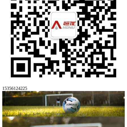
15356124225