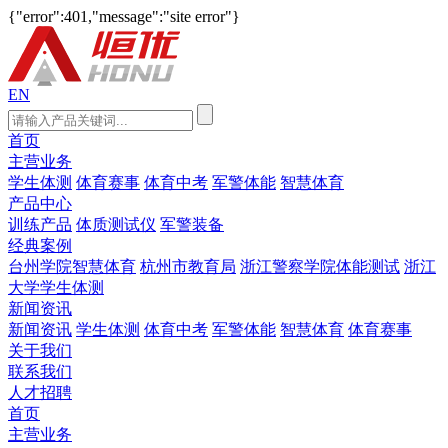
{"error":401,"message":"site error"}
EN
首页
主营业务
学生体测
体育赛事
体育中考
军警体能
智慧体育
产品中心
训练产品
体质测试仪
军警装备
经典案例
台州学院智慧体育
杭州市教育局
浙江警察学院体能测试
浙江
大学学生体测
新闻资讯
新闻资讯
学生体测
体育中考
军警体能
智慧体育
体育赛事
关于我们
联系我们
人才招聘
首页
主营业务