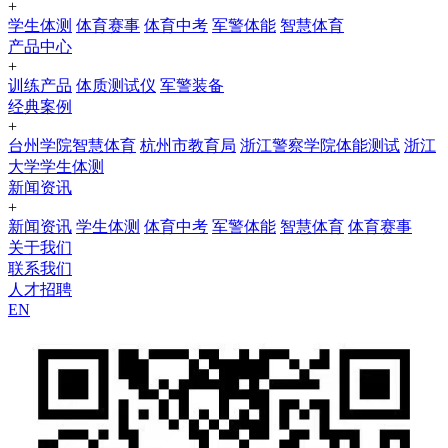
+
学生体测
体育赛事
体育中考
军警体能
智慧体育
产品中心
+
训练产品
体质测试仪
军警装备
经典案例
+
台州学院智慧体育
杭州市教育局
浙江警察学院体能测试
浙江
大学学生体测
新闻资讯
+
新闻资讯
学生体测
体育中考
军警体能
智慧体育
体育赛事
关于我们
联系我们
人才招聘
EN